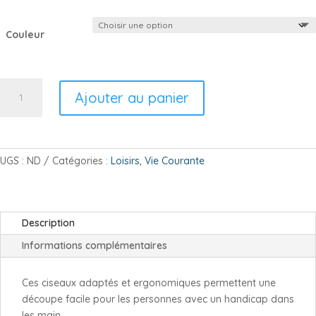
Couleur
quantité
Ajouter au panier
de
Ciseaux
Monomanuel
UGS :
ND
Catégories :
Loisirs
,
Vie Courante
Description
Informations complémentaires
Ces ciseaux adaptés et ergonomiques permettent une
découpe facile pour les personnes avec un handicap dans
les main.