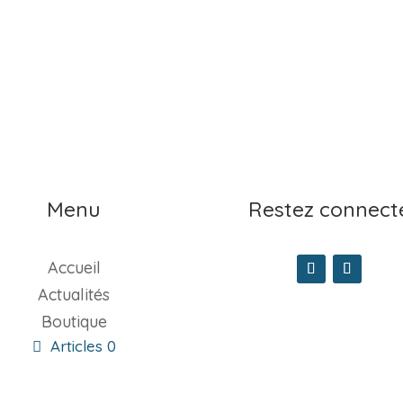
de
prix :
6,00 €
à
8,00 €
Menu
Restez connect
Accueil
Actualités
Boutique
Articles 0