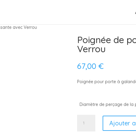
ssante avec Verrou
Poignée de po
Verrou
67,00
€
Poignée pour porte à galand
Diamètre de perçage de la
quantité
Ajouter a
de
Poignée