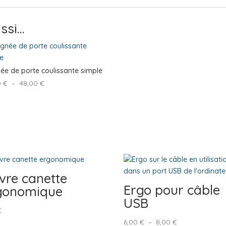
ssi…
ée de porte coulissante simple
Plage
0
€
–
48,00
€
de
prix :
40,00 €
à
48,00 €
vre canette
Ergo pour câble
gonomique
USB
€
Plage
6,00
€
–
8,00
€