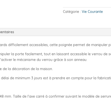
de
porte
Catégorie :
Vie Courante
coulissante
avec
Verrou
entaires
ds difficilement accessibles, cette poignée permet de manipuler pl
puler la porte facilement, tout en laissant accessible le verrou de sé
d'activer le mécanisme du verrou grâce à son anneau.
este de la décoration de la maison.
 délai de minimum 3 jours est à prendre en compte pour la fabricati
48 mm. Taille de l'axe carré à confirmer suivant le modèle de serrur