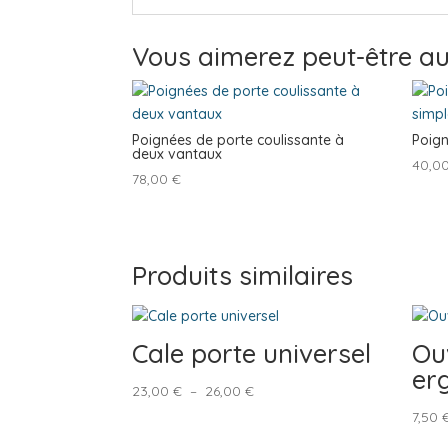
Vous aimerez peut-être au
Poignées de porte coulissante à
Poign
deux vantaux
40,0
78,00
€
Produits similaires
Cale porte universel
Ou
er
Plage
23,00
€
–
26,00
€
de
7,50
prix :